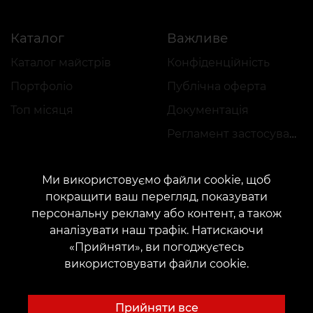
Каталог
Важливе
Каталог майстрів
Конфіденційність
Портфоліо
Публічна оферта
Топ місяця
Документація
Регламент застосування акцій
Ми використовуємо файли cookie, щоб
покращити ваш перегляд, показувати
персональну рекламу або контент, а також
аналізувати наш трафік. Натискаючи
КОНТАКТИ
«Прийняти», ви погоджуєтесь
Зв'яжіться з нами:
customers@vean-tattoo.com
використовувати файли cookie.
Співпраця:
marketing.veantattoo@gmail.com
Скарги та пропозиції:
complaints@vean-tattoo.com
Прийняти все