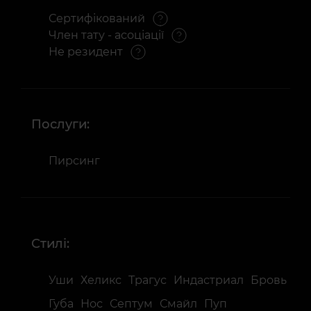
Сертифікований
Член тату - асоціації
Не резидент
Послуги:
Пирсинг
Стилі:
Уши
Хеликс
Трагус
Индастриал
Бровь
Губа
Нос
Септум
Смайл
Пуп