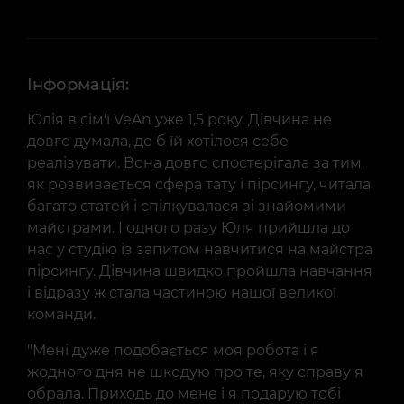
Інформація:
Юлія в сім'ї VeAn уже 1,5 року. Дівчина не
довго думала, де б їй хотілося себе
реалізувати. Вона довго спостерігала за тим,
як розвивається сфера тату і пірсингу, читала
багато статей і спілкувалася зі знайомими
майстрами. І одного разу Юля прийшла до
нас у студію із запитом навчитися на майстра
пірсингу. Дівчина швидко пройшла навчання
і відразу ж стала частиною нашої великої
команди.
"Мені дуже подобається моя робота і я
жодного дня не шкодую про те, яку справу я
обрала. Приходь до мене і я подарую тобі