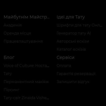
Ідеї для Тату
Майбутнім Майстрам
Академія
Шрифти для тату Онлайн
Оренда місця
Генератор тату AI
Працевлаштування
Авторські ескізи
Каталог ескізів
Блог
Сервіси
Voice of Culture: Ностальгія за 2000-ми
Оплата
Тату
Гарантія резервації
Перманентний макіяж
Залишити відгук
Пірсинг
Тату-світ Zinaida Vishenka