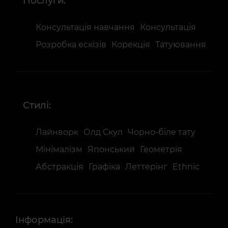
Послуги:
Консультація навчання
Консультація
Розробка ескізів
Корекція
Татуювання
Стилі:
Лайнворк
Олд Скул
Чорно-біле тату
Мінімалізм
Японський
Геометрія
Абстракція
Графіка
Леттерінг
Ethnic
Інформація: