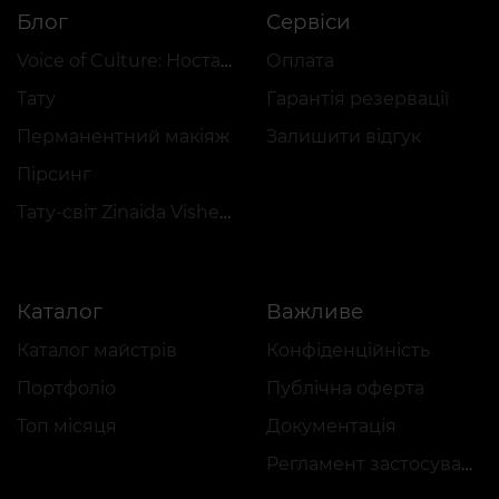
Блог
Сервіси
Voice of Culture: Ностальгія за 2000-ми
Оплата
Тату
Гарантія резервації
Перманентний макіяж
Залишити відгук
Пірсинг
Тату-світ Zinaida Vishenka
Каталог
Важливе
Каталог майстрів
Конфіденційність
Портфоліо
Публічна оферта
Топ місяця
Документація
Регламент застосування акцій