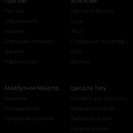
Про нас
Клієнтам
Про нас
Картки та бонуси
Обрати місто
Ціни
Новини
Акції
Благодійні проєкти
Подарунки та сертифікати
Вакансії
FAQ
Партнерство
Догляд
Ідеї для Тату
Майбутнім Майстрам
Академія
Шрифти для тату Онлайн
Оренда місця
Генератор тату AI
Працевлаштування
Авторські ескізи
Каталог ескізів