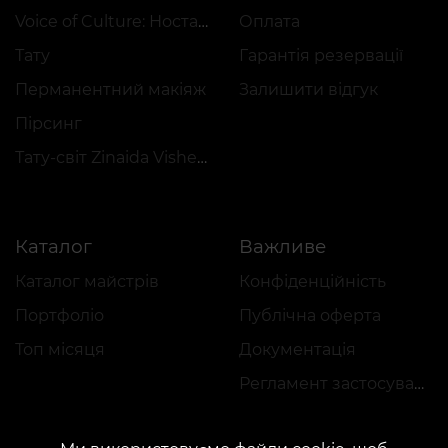
Voice of Culture: Ностальгія за 2000-ми
Оплата
Тату
Гарантія резервації
Перманентний макіяж
Залишити відгук
Пірсинг
Тату-світ Zinaida Vishenka
Каталог
Важливе
Каталог майстрів
Конфіденційність
Портфоліо
Публічна оферта
Топ місяця
Документація
Регламент застосування акцій