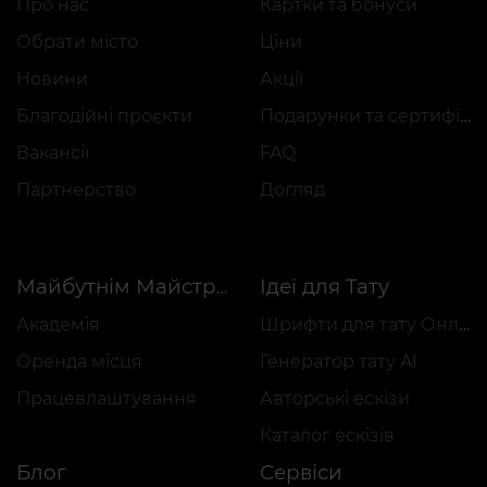
Про нас
Картки та бонуси
Обрати місто
Ціни
Новини
Акції
Благодійні проєкти
Подарунки та сертифікати
Вакансії
FAQ
Партнерство
Догляд
Ідеї для Тату
Майбутнім Майстрам
Академія
Шрифти для тату Онлайн
Оренда місця
Генератор тату AI
Працевлаштування
Авторські ескізи
Каталог ескізів
Блог
Сервіси