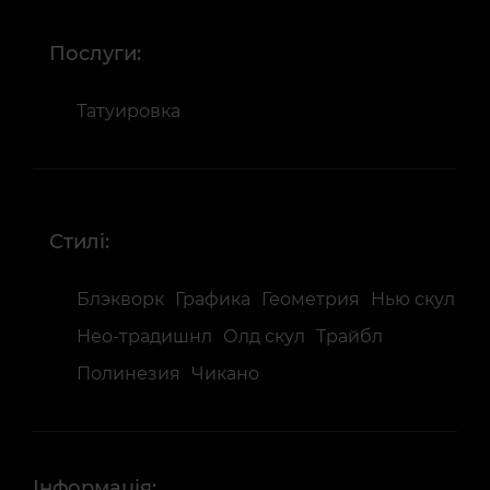
Послуги:
Татуировка
Стилі:
Блэкворк
Графика
Геометрия
Нью скул
Нео-традишнл
Олд скул
Трайбл
Полинезия
Чикано
Інформація: