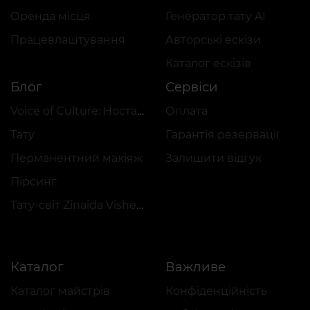
Оренда місця
Генератор тату AI
Працевлаштування
Авторські ескізи
Каталог ескізів
Блог
Сервіси
Voice of Culture: Ностальгія за 2000-ми
Оплата
Тату
Гарантія резервації
Перманентний макіяж
Залишити відгук
Пірсинг
Тату-світ Zinaida Vishenka
Каталог
Важливе
Каталог майстрів
Конфіденційність