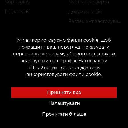
Портфоліо
Публічна оферта
Топ місяця
Документація
Регламент застосування акцій
Ми використовуємо файли cookie, щоб
покращити ваш перегляд, показувати
персональну рекламу або контент, а також
аналізувати наш трафік. Натискаючи
КОНТАКТИ
«Прийняти», ви погоджуєтесь
Зв'яжіться з нами:
customers@vean-tattoo.com
використовувати файли cookie.
Співпраця:
marketing.veantattoo@gmail.com
Скарги та пропозиції:
complaints@vean-tattoo.com
Прийняти все
Запис і консультація по Україні безкоштовно::
+380952011108
Налаштувати
Прочитати більше
Сайт розроблений і обслуговується VEAN
BUSINESS GROUP