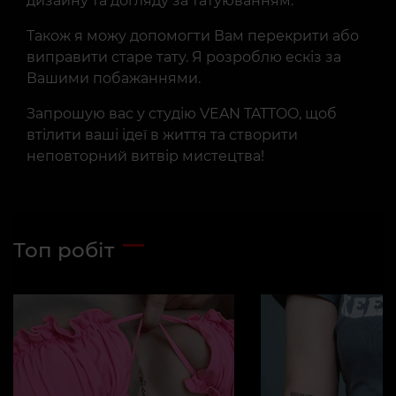
дизайну та догляду за татуюванням.
Також я можу допомогти Вам перекрити або
виправити старе тату. Я розроблю ескіз за
Вашими побажаннями.
Запрошую вас у студію VEAN TATTOO, щоб
втілити ваші ідеї в життя та створити
неповторний витвір мистецтва!
Топ робіт