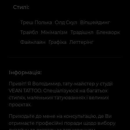
Стилі:
Треш Полька
Олд Скул
Віпшейдинг
Трайбл
Мінімалізм
Традішнл
Блекворк
Файнлайн
Графіка
Леттерінг
Інформація:
Привіт! Я Володимир, тату-майстер у студії
VEAN TATTOO. Спеціалізуюся на багатьох
стилях, маленьких татуюваннях і великих
проєктах.
Приходьте до мене на консультацію, де Ви
отримаєте професійні поради щодо вибору