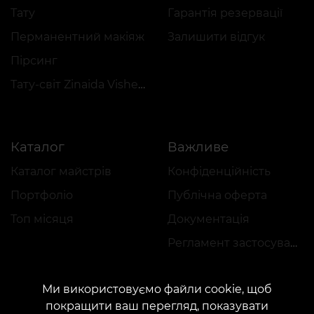
Тату
Гарантія резервації
Перманентний макіяж
Залишити відгук
Пірсинг
Тату-світ Zinaida Vishenka
Каталог
Важливе
Каталог майстрів
Конфіденційність
Портфоліо
Публічна оферта
Топ місяця
Документація
Регламент застосування акцій
Ми використовуємо файли cookie, щоб
покращити ваш перегляд, показувати