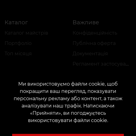
Каталог
Важливе
Каталог майстрів
Конфіденційність
Портфоліо
Публічна оферта
Топ місяця
Документація
Регламент застосування акцій
Ми використовуємо файли cookie, щоб
покращити ваш перегляд, показувати
персональну рекламу або контент, а також
аналізувати наш трафік. Натискаючи
КОНТАКТИ
«Прийняти», ви погоджуєтесь
Зв'яжіться з нами:
customers@vean-tattoo.com
використовувати файли cookie.
Співпраця:
marketing.veantattoo@gmail.com
Скарги та пропозиції:
complaints@vean-tattoo.com