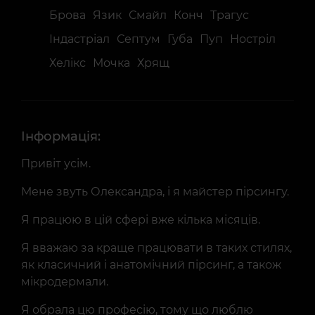
Брова
Язик
Смайл
Конч
Трагус
Індастріал
Септум
Губа
Пуп
Ностріл
Хелікс
Мочка
Хрящ
Інформація:
Привіт усім.
Мене звуть Олександра, і я майстер пірсингу.
Я працюю в цій сфері вже кілька місяців.
Я вважаю за краще працювати в таких стилях,
як класичний і анатомічний пірсинг, а також
мікродермали.
Я обрала цю професію, тому що люблю