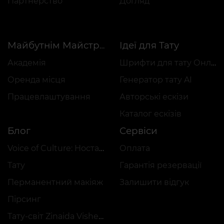
Партнерство
Догляд
Ідеї для Тату
Майбутнім Майстрам
Академія
Шрифти для тату Онлайн
Оренда місця
Генератор тату AI
Працевлаштування
Авторські ескізи
Каталог ескізів
Блог
Сервіси
Voice of Culture: Ностальгія за 2000-ми
Оплата
Тату
Гарантія резервації
Перманентний макіяж
Залишити відгук
Пірсинг
Тату-світ Zinaida Vishenka