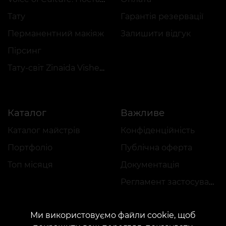
Тату
Гарантія резервації
Перманентний макіяж
Залишити відгук
Пірсинг
Тату-світ Zinaida Vishenka
Каталог
Важливе
Каталог майстрів
Конфіденційність
Портфоліо
Публічна оферта
Топ місяця
Документація
Регламент застосування акцій
Ми використовуємо файли cookie, щоб