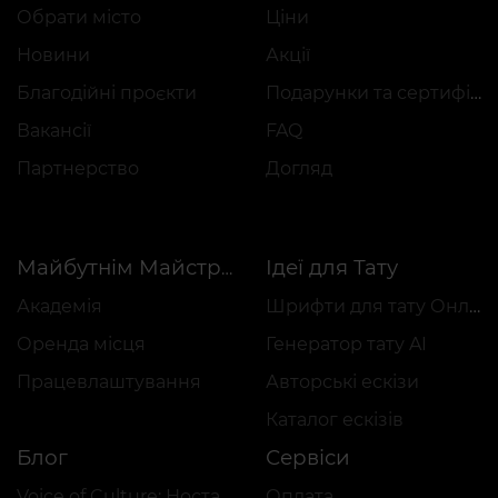
Обрати місто
Ціни
Новини
Акції
Благодійні проєкти
Подарунки та сертифікати
Вакансії
FAQ
Партнерство
Догляд
Ідеї для Тату
Майбутнім Майстрам
Академія
Шрифти для тату Онлайн
Оренда місця
Генератор тату AI
Працевлаштування
Авторські ескізи
Каталог ескізів
Блог
Сервіси
Voice of Culture: Ностальгія за 2000-ми
Оплата