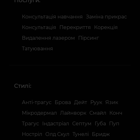
Послуги:
Консультація навчання
Заміна прикрас
Консультація
Перекриття
Корекція
Видалення лазером
Пірсинг
Татуювання
Стилі:
Антi-трагус
Брова
Дейт
Руук
Язик
Мікродермал
Лайнворк
Смайл
Конч
Трагус
Індастріал
Септум
Губа
Пуп
Ностріл
Олд Скул
Тунелі
Бридж