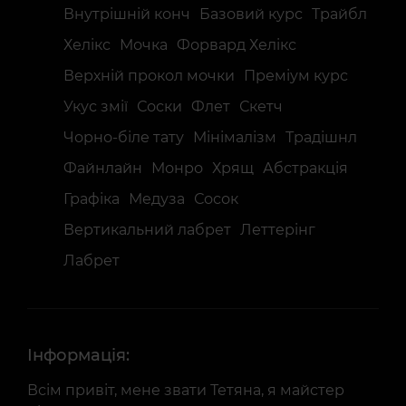
Внутрішній конч
Базовий курс
Трайбл
Хелікс
Мочка
Форвард Хелiкс
Верхній прокол мочки
Преміум курс
Укус змії
Соски
Флет
Скетч
Чорно-біле тату
Мінімалізм
Традішнл
Файнлайн
Монро
Хрящ
Абстракція
Графіка
Медуза
Сосок
Вертикальний лабрет
Леттерінг
Лабрет
Інформація:
Всім привіт, мене звати Тетяна, я майстер