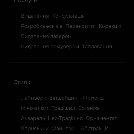
Послуги:
Видалення
Консультація
Розробка ескізів
Перекриття
Корекція
Видалення лазером
Видалення ремувером
Татуювання
Стилі:
Лайнворк
Віпшейдинг
Фріхенд
Мінімалізм
Традішнл
Ботаніка
Акварель
Нео-Традішнл
Орнаментал
Японський
Файнлайн
Абстракція