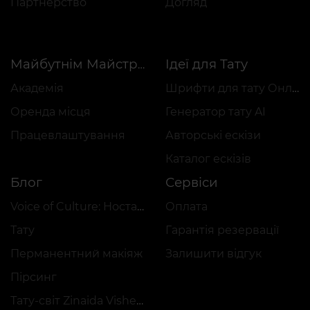
Партнерство
Догляд
Ідеї для Тату
Майбутнім Майстрам
Академія
Шрифти для тату Онлайн
Оренда місця
Генератор тату AI
Працевлаштування
Авторські ескізи
Каталог ескізів
Блог
Сервіси
Voice of Culture: Ностальгія за 2000-ми
Оплата
Тату
Гарантія резервації
Перманентний макіяж
Залишити відгук
Пірсинг
Тату-світ Zinaida Vishenka