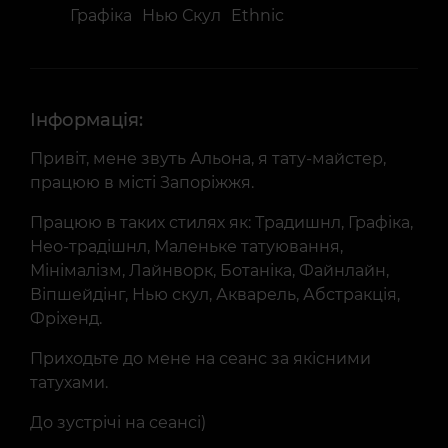
Графіка
Нью Скул
Ethnic
Інформація:
Привіт, мене звуть Альона, я тату-майстер,
працюю в місті Запоріжжя.
Працюю в таких стилях як: Традишнл, Графіка,
Нео-традішнл, Маленьке татуювання,
Мінімалізм, Лайнворк, Ботаніка, Файнлайн,
Віпшейдінг, Нью скул, Акварель, Абстракція,
Фріхенд.
Приходьте до мене на сеанс за якісними
татухами.
До зустрічі на сеансі)