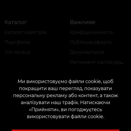
Каталог
Важливе
Каталог майстрів
Конфіденційність
Портфоліо
Публічна оферта
Топ місяця
Документація
Регламент застосування акцій
Ми використовуємо файли cookie, щоб
покращити ваш перегляд, показувати
персональну рекламу або контент, а також
аналізувати наш трафік. Натискаючи
КОНТАКТИ
«Прийняти», ви погоджуєтесь
Зв'яжіться з нами:
customers@vean-tattoo.com
використовувати файли cookie.
Співпраця:
marketing.veantattoo@gmail.com
Скарги та пропозиції:
complaints@vean-tattoo.com