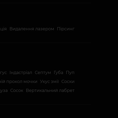
ція
Видалення лазером
Пірсинг
гус
Індастріал
Септум
Губа
Пуп
ній прокол мочки
Укус змії
Соски
уза
Сосок
Вертикальний лабрет