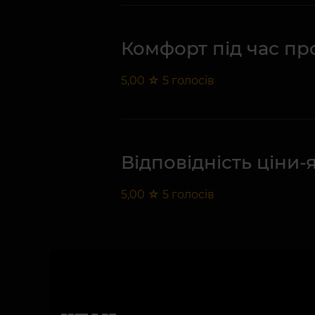
Комфорт під час п
5,00
☆
5
голосів
Відповідність ціни-
5,00
☆
5
голосів