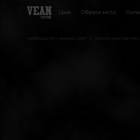
Ціни
Обрати місто
Онла
Найбільша тату мережа у Світі
Каталог майстрів VeAn