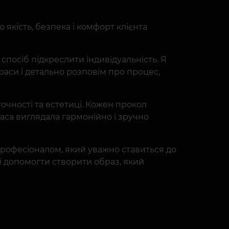
 якість, безпека і комфорт клієнта
 спосіб підкреслити індивідуальність. Я
аси і детально розповім про процес,
точності та естетиці. Кожен прокол
аса виглядала гармонійно і зручно
рофесіоналом, який уважно ставиться до
 і допомогти створити образ, який