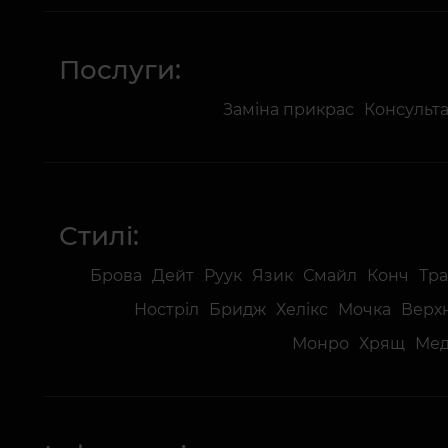
Послуги:
Заміна прикрас
Консульта
Стилі:
Брова
Дейт
Руук
Язик
Смайл
Конч
Тра
Ностріл
Бридж
Хелікс
Мочка
Верх
Монро
Хрящ
Мед