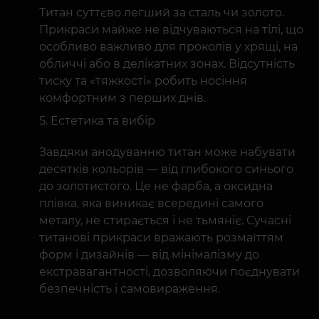
Титан суттєво легший за сталь чи золото.
Прикраси майже не відчуваються на тілі, що
особливо важливо для проколів у хрящі, на
обличчі або в делікатних зонах. Відсутність
тиску та «тяжкості» робить носіння
комфортним з перших днів.
Естетика та вибір
Завдяки анодуванню титан може набувати
десятків кольорів — від глибокого синього
до золотистого. Це не фарба, а оксидна
плівка, яка виникає всередині самого
металу, не стирається і не тьмяніє. Сучасні
титанові прикраси вражають розмаїттям
форм і дизайнів — від мінімалізму до
екстравагантності, дозволяючи поєднувати
безпечність і самовираження.