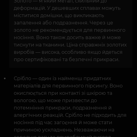
Золото — м’який метал, схильний до
деформацій. У дешевших сплавах можуть
міститися домішки, що викликають
запалення або подразнення. Через це
золото не рекомендується для первинного
носіння. Воно також досить важке й може
тиснути на тканини. Ціна справжніх золотих
виробів — висока, особливо якщо йдеться
про сертифіковані та безпечні прикраси.
Срібло — один із найменш придатних
матеріалів для первинного пірсингу. Воно
окислюється при контакті зі шкірою та
вологою, що може призвести до
потемніння прикраси, подразнення й
алергічних реакцій. Срібло не підходить для
носіння під час загоєння й може стати
причиною ускладнень. Незважаючи на