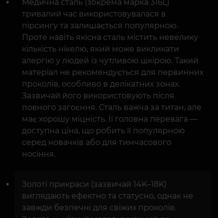
Медична сталь (зокрема марка 316L)
тривалий час використовувалася в
пірсингу та залишається популярною.
Проте навіть якісна сталь містить невелику
кількість нікелю, який може викликати
алергію у людей із чутливою шкірою. Такий
матеріал не рекомендується для первинних
проколів, особливо в делікатних зонах.
Зазвичай його використовують після
повного загоєння. Сталь важча за титан, але
має хорошу міцність. Її головна перевага —
доступна ціна, що робить її популярною
серед новачків або для тимчасового
носіння.
Золоті прикраси (зазвичай 14K–18K)
виглядають ефектно та статусно, однак не
завжди безпечні для свіжих проколів.