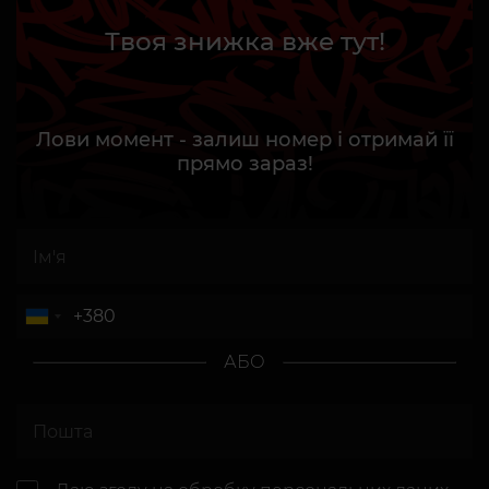
Твоя знижка вже тут!
Лови момент - залиш номер і отримай її
прямо зараз!
АБО