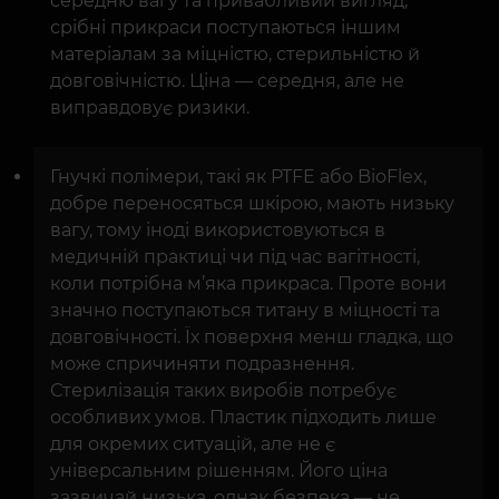
середню вагу та привабливий вигляд,
срібні прикраси поступаються іншим
матеріалам за міцністю, стерильністю й
довговічністю. Ціна — середня, але не
виправдовує ризики.
Гнучкі полімери, такі як PTFE або BioFlex,
добре переносяться шкірою, мають низьку
вагу, тому іноді використовуються в
медичній практиці чи під час вагітності,
коли потрібна м’яка прикраса. Проте вони
значно поступаються титану в міцності та
довговічності. Їх поверхня менш гладка, що
може спричиняти подразнення.
Стерилізація таких виробів потребує
особливих умов. Пластик підходить лише
для окремих ситуацій, але не є
універсальним рішенням. Його ціна
зазвичай низька, однак безпека — не