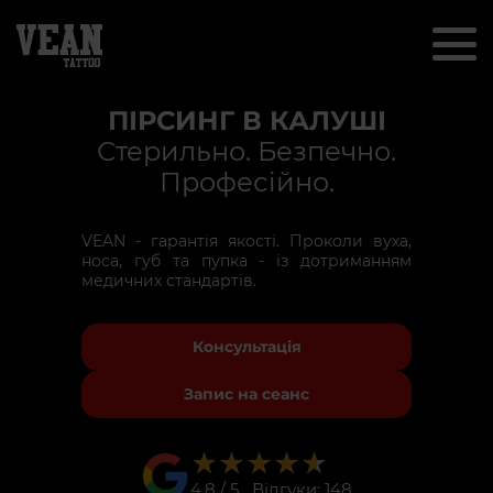
ПІРСИНГ В КАЛУШІ
Стерильно. Безпечно.
Професійно.
VEAN - гарантія якості. Проколи вуха,
носа, губ та пупка - із дотриманням
медичних стандартів.
Консультація
Запис на сеанс
★★★★★
★★★★★
4.8 / 5 Відгуки: 148