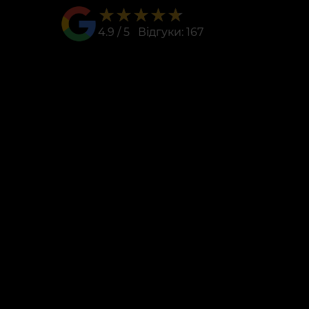
★★★★★
★★★★★
4.9 / 5 Відгуки: 167