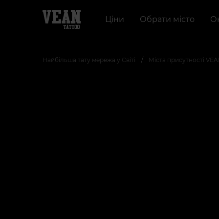
Ціни
Обрати місто
О
Найбільша тату мережа у Світі
Міста присутності VE