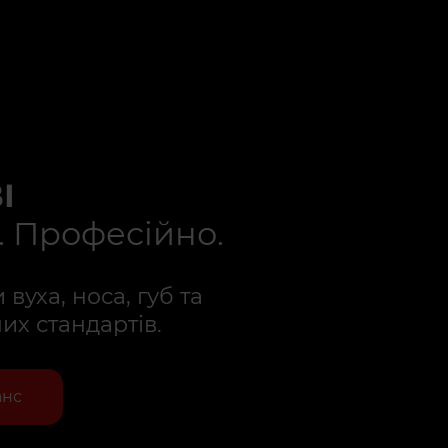
І
. Професійно.
вуха, носа, губ та
их стандартів.
анс