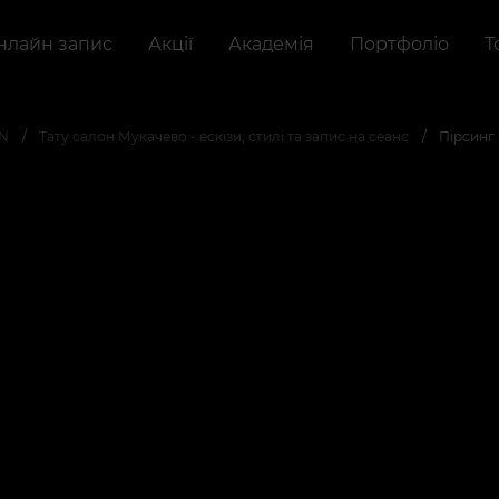
нлайн запис
Акції
Академія
Портфоліо
Т
AN
Тату салон Мукачево - ескізи, стилі та запис на сеанс
Пірсинг 