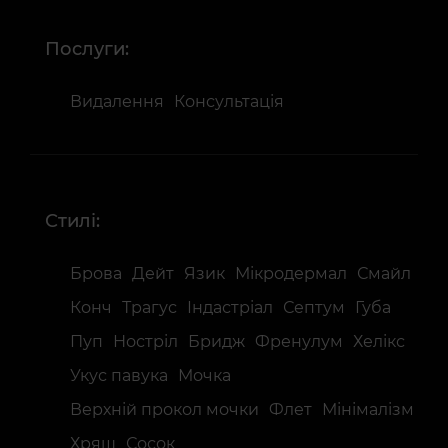
Послуги:
Видалення
Консультація
Стилі:
Брова
Дейт
Язик
Мікродермал
Смайл
Конч
Трагус
Індастріал
Септум
Губа
Пуп
Ностріл
Бридж
Френулум
Хелікс
Укус павука
Мочка
Верхній прокол мочки
Флет
Мінімалізм
Хрящ
Сосок