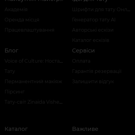
Академія
Шрифти для тату Онлайн
Оренда місця
Генератор тату AI
Працевлаштування
Авторські ескізи
Каталог ескізів
Блог
Сервіси
Voice of Culture: Ностальгія за 2000-ми
Оплата
Тату
Гарантія резервації
Перманентний макіяж
Залишити відгук
Пірсинг
Тату-світ Zinaida Vishenka
Каталог
Важливе