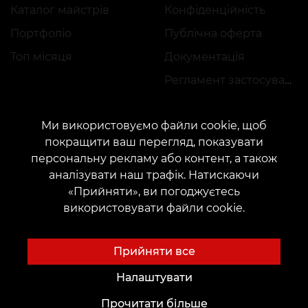
Каталог майстрів
Конфіденційність
Портфоліо
Публічна оферта
Топ місяця
Документація
Регламент застосування акцій
Ми використовуємо файли cookie, щоб
покращити ваш перегляд, показувати
персональну рекламу або контент, а також
аналізувати наш трафік. Натискаючи
КОНТАКТИ
«Прийняти», ви погоджуєтесь
Зв'яжіться з нами:
customers@vean-tattoo.com
використовувати файли cookie.
Співпраця:
marketing.veantattoo@gmail.com
Скарги та пропозиції:
complaints@vean-tattoo.com
Прийняти все
Запис і консультація по Україні безкоштовно::
+380952011108
Налаштувати
Прочитати більше