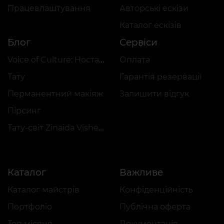
Працевлаштування
Авторські ескізи
Каталог ескізів
Блог
Сервіси
Voice of Culture: Ностальгія за 2000-ми
Оплата
Тату
Гарантія резервації
Перманентний макіяж
Залишити відгук
Пірсинг
Тату-світ Zinaida Vishenka
Каталог
Важливе
Каталог майстрів
Конфіденційність
Портфоліо
Публічна оферта
Топ місяця
Документація