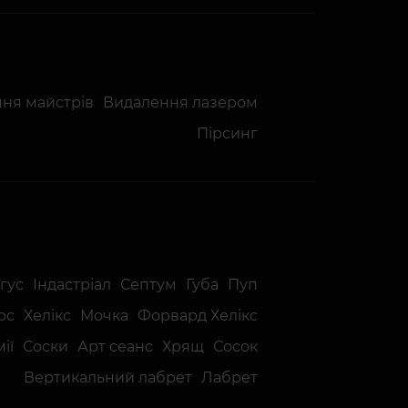
ня майстрів
Видалення лазером
Пірсинг
гус
Індастріал
Септум
Губа
Пуп
рс
Хелікс
Мочка
Форвард Хелiкс
ії
Соски
Арт сеанс
Хрящ
Сосок
Вертикальний лабрет
Лабрет