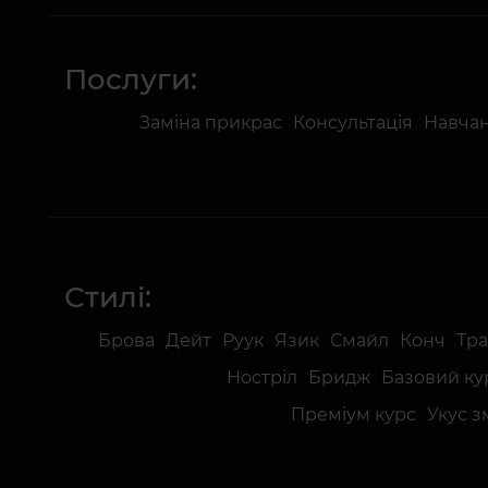
Послуги:
Заміна прикрас
Консультація
Навчан
Стилі:
Брова
Дейт
Руук
Язик
Смайл
Конч
Тра
Ностріл
Бридж
Базовий ку
Преміум курс
Укус зм