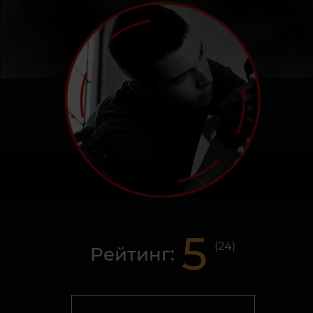
5
(
24
)
Рейтинг: