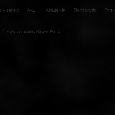
йн запис
Акції
Академія
Портфоліо
Топ 
Майстер пірсингу Maksym Furman