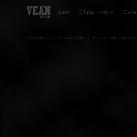
Ціни
Обрати місто
Онла
Найбільша тату мережа у Світі
Каталог майстрів VeAn