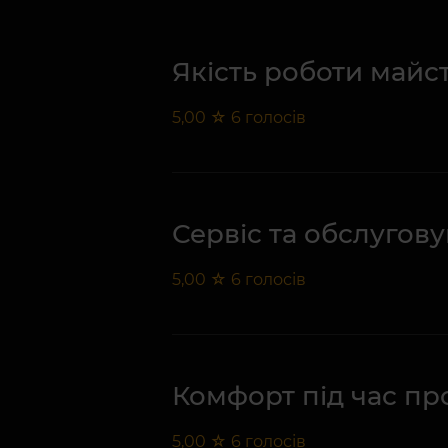
Якість роботи майс
5,00
☆
6
голосів
Сервіс та обслугов
5,00
☆
6
голосів
Комфорт під час п
5,00
☆
6
голосів