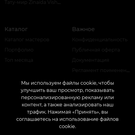
Тату-мир Zinaida Vishenka
Каталог
Важное
Каталог мастеров
Конфиденциальность
Портфолио
Публичная оферта
Топ месяца
Документация
Регламент применения акций
Мы используем файлы cookie, чтобы
улучшить ваш просмотр, показывать
персонализированную рекламу или
контент, а также анализировать наш
трафик. Нажимая «Принять», вы
КОНТАКТЫ
соглашаетесь на использование файлов
Свяжитесь с нами:
customers@vean-tattoo.com
cookie.
Сотрудничество:
marketing.veantattoo@gmail.com