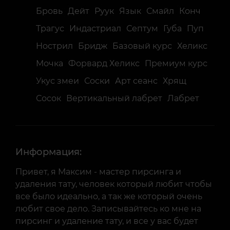
Бровь
Дейт
Руук
Язык
Смайл
Конч
Трагус
Индастриал
Септум
Губа
Пуп
Нострил
Бридж
Базовый курс
Хеликс
Мочка
Форвард Хеликс
Премиум курс
Укус змеи
Соски
Арт сеанс
Хрящ
Сосок
Вертикальный лабрет
Лабрет
Информация:
Привет, я Максим - мастер пирсинга и
удаления тату, человек который любит чтобы
все было идеально, а так же который очень
любит свое дело. Записывайтесь ко мне на
пирсинг и удаление тату, и все у вас будет