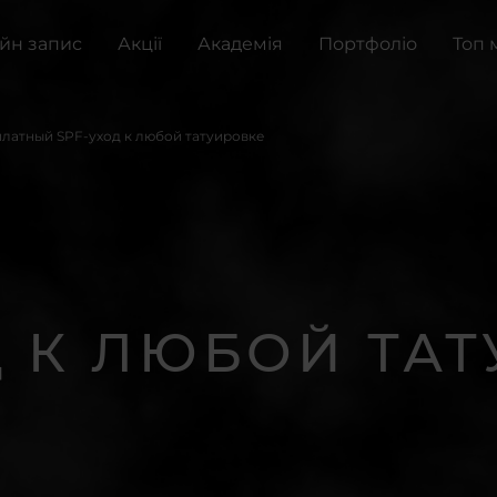
йн запис
Акції
Академія
Портфоліо
Топ 
сплатный SPF-уход к любой татуировке
Д К ЛЮБОЙ ТАТ