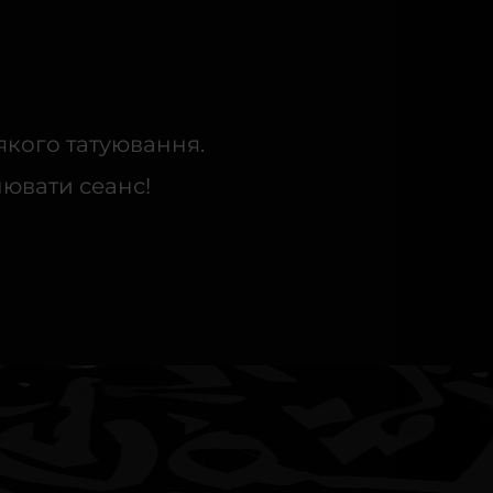
якого татуювання.
нювати сеанс!