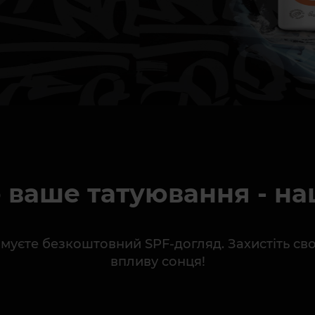
 ваше татуювання - на
тримуєте безкоштовний SPF-догляд. Захистіть с
впливу сонця!