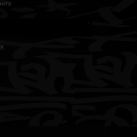
анта
их