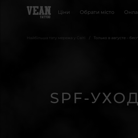
Ціни
Обрати місто
Онла
Найбільша тату мережа у Світі
Только в августе – бе
SPF-УХО