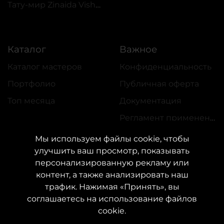
Тату-мир Zinaida Vishenka
Каталог
Важное
Каталог мастеров
Конфиденциальность
Портфолио
Публичная оферта
Топ месяца
Документация
Регламент применения акций
Мы используем файлы cookie, чтобы
улучшить ваш просмотр, показывать
персонализированную рекламу или
контент, а также анализировать наш
трафик. Нажимая «Принять», вы
КОНТАКТЫ
соглашаетесь на использование файлов
Свяжитесь с нами:
customers@vean-tattoo.com
cookie.
Сотрудничество:
marketing.veantattoo@gmail.com