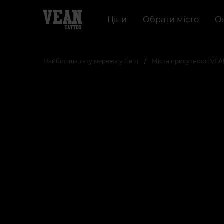
Ціни
Обрати місто
О
Найбільша тату мережа у Світі
Міста присутності VE