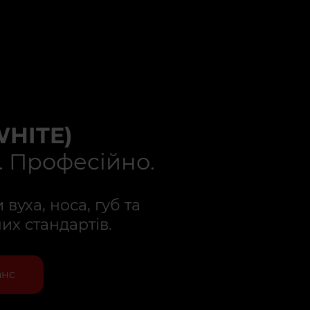
WHITE)
. Професійно.
вуха, носа, губ та
их стандартів.
анс