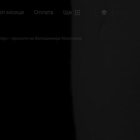
оп місяця
Оплата
Ще
іпро – проколи на Володимира Мономаха