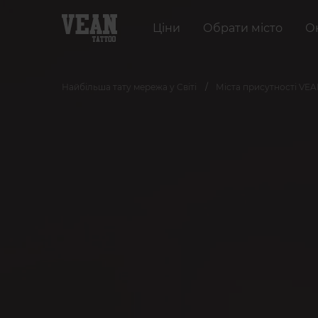
Ціни
Обрати місто
О
Найбільша тату мережа у Світі
Міста присутності VE