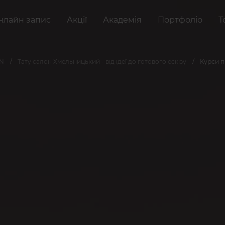
нлайн запис
Акції
Академія
Портфоліо
Т
AN
Тату салон Хмельницький - від ідеї до готового ескізу
Курси п