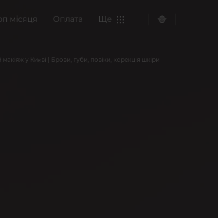
оп місяця
Оплата
Ще
акіяж у Києві | Брови, губи, повіки, корекція шкіри