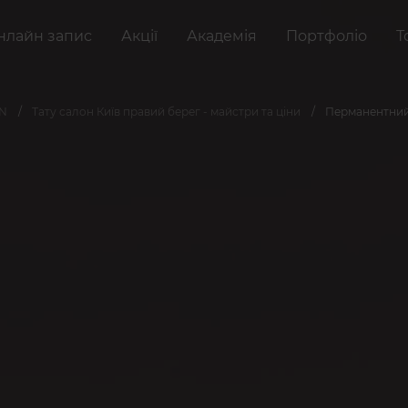
нлайн запис
Акції
Академія
Портфоліо
Т
AN
Тату салон Київ правий берег - майстри та ціни
Перманентний м