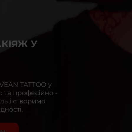
КІЯЖ У
 VEAN TATTOO у
 та професійно -
ль і створимо
дності.
анс