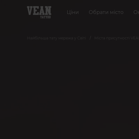
Ціни
Обрати місто
О
Найбільша тату мережа у Світі
Міста присутності VE