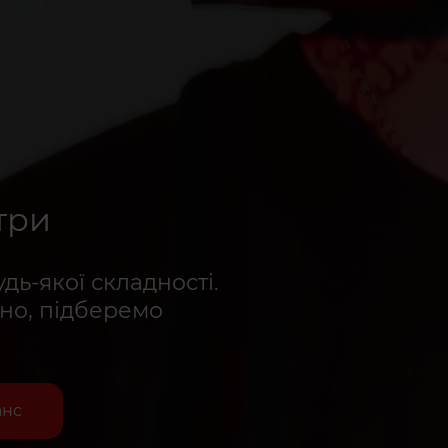
три
удь-якої складності.
но, підберемо
анс