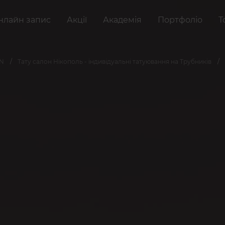
нлайн запис
Акції
Академія
Портфоліо
Т
AN
Тату салон Нікополь - індивідуальні татуювання на Трубників