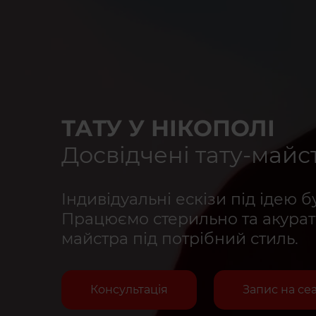
ТАТУ У НІКОПОЛІ
Досвідчені тату-майс
Індивідуальні ескізи під ідею б
Працюємо стерильно та акурат
майстра під потрібний стиль.
Консультація
Запис на се