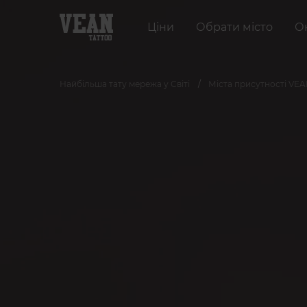
Ціни
Обрати місто
О
Найбільша тату мережа у Світі
Міста присутності VE