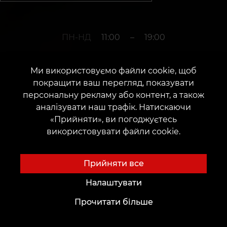
ПН-НД
11:00
–
19:00
Ми використовуємо файли cookie, щоб
+380952011108
покращити ваш перегляд, показувати
персональну рекламу або контент, а також
аналізувати наш трафік. Натискаючи
м. Одеса
«Прийняти», ви погоджуєтесь
використовувати файли cookie.
вулиця Гаванна, 10
Дата відкриття: 20 червня 2024 р.
Прийняти все
Налаштувати
Прочитати більше