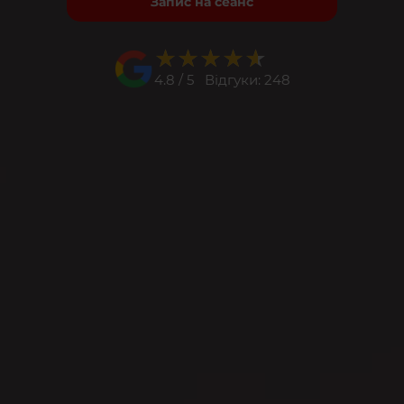
Запис на сеанс
★★★★★
★★★★★
4.8 / 5 Відгуки: 248