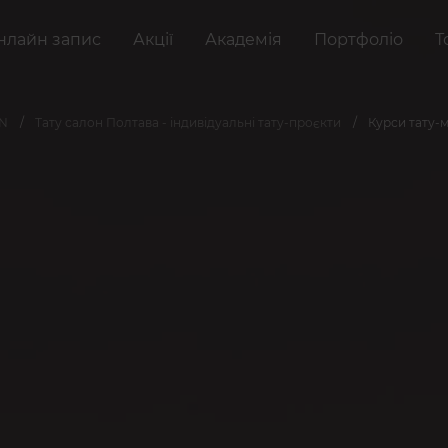
нлайн запис
Акції
Академія
Портфоліо
Т
AN
Тату салон Полтава - індивідуальні тату-проєкти
Курси тату-