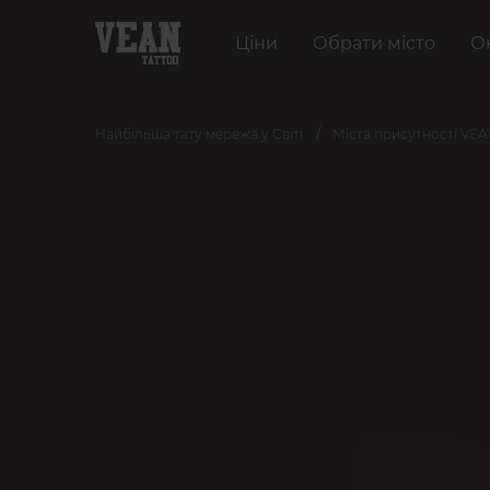
Ціни
Обрати місто
О
Найбільша тату мережа у Світі
Міста присутності VE