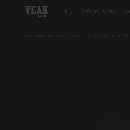
Ціни
Обрати місто
О
Найбільша тату мережа у Світі
Міста присутності VE