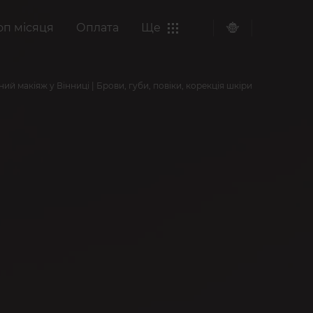
оп місяця
Оплата
Ще
й макіяж у Вінниці | Брови, губи, повіки, корекція шкіри