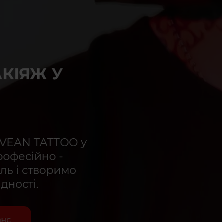
КІЯЖ У
 VEAN TATTOO у
рофесійно -
ль і створимо
дності.
анс