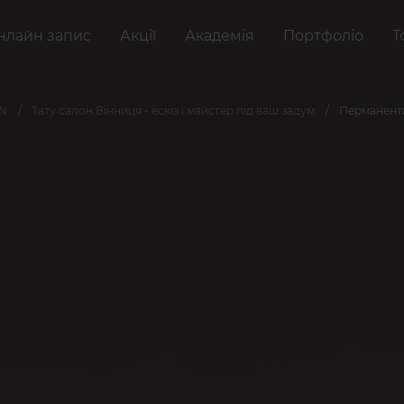
нлайн запис
Акції
Академія
Портфоліо
Т
AN
Тату салон Вінниця - ескіз і майстер під ваш задум
Перманентни