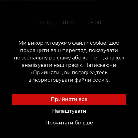
ПН-НД
10:00
–
18:00
Ми використовуємо файли cookie, щоб
+380952011108
покращити ваш перегляд, показувати
персональну рекламу або контент, а також
аналізувати наш трафік. Натискаючи
м. Запоріжжя
«Прийняти», ви погоджуєтесь
використовувати файли cookie.
вул. Незалежної України, 68а
Дата відкриття: 07 листопада 2015 р.
Прийняти все
Налаштувати
Прочитати більше