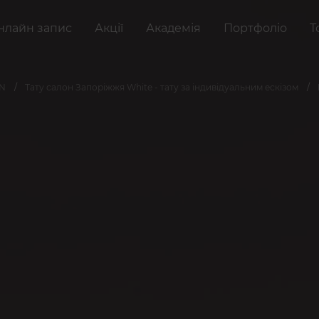
нлайн запис
Акції
Академія
Портфоліо
Т
AN
Тату салон Запоріжжя White - тату за індивідуальним ескізом