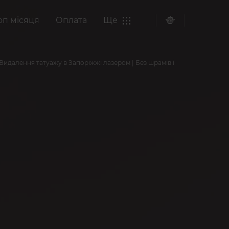
оп місяця
Оплата
Ще
Видалення татуажу в Запоріжжі лазером | Без шрамів і