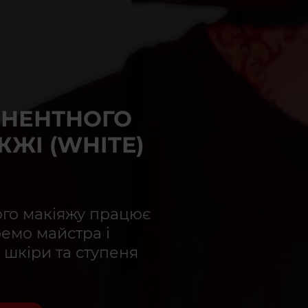
НЕНТНОГО
ЖІ (WHITE)
ого макіяжу працює
ремо майстра і
 шкіри та ступеня