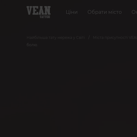
Ціни
Обрати місто
О
Найбільша тату мережа у Світі
Міста присутності VE
болю.