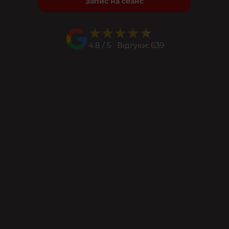
Запис на сеанс
★★★★★
★★★★★
4.8 / 5 Відгуки: 639