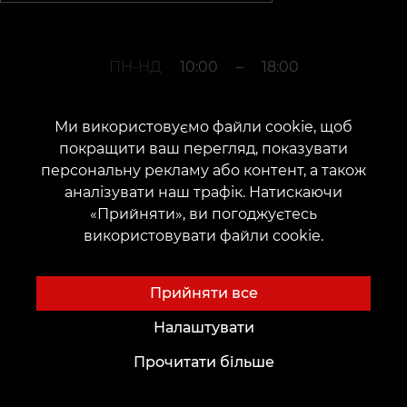
ПН-НД
10:00
–
18:00
Ми використовуємо файли cookie, щоб
+380952011108
покращити ваш перегляд, показувати
персональну рекламу або контент, а також
аналізувати наш трафік. Натискаючи
м. Дніпро
«Прийняти», ви погоджуєтесь
використовувати файли cookie.
Вулиця Володимира Мономаха, 8
Дата відкриття: 13 жовтня 2020 р.
Прийняти все
Налаштувати
Прочитати більше