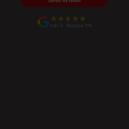
Запис на сеанс
★★★★★
★★★★★
4.8 / 5 Відгуки: 176