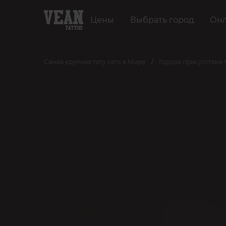
Цены
Выбрать город
Онл
Самая крупная тату сеть в Мире
Города присутствия