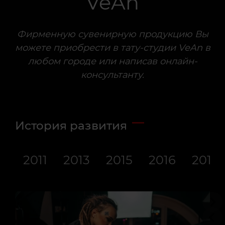
VeAn
VeAn
VeAn
VeAn
VeAn
VeAn
VeAn
VeAn
VeAn
VeAn
VeAn
Фирменную сувенирную продукцию Вы
можете приобрести в тату-студии VeAn в
любом городе или написав онлайн-
консультанту.
История развития
2011
2013
2015
2016
2017