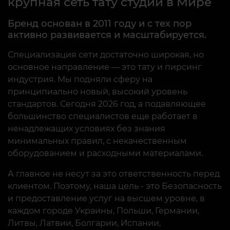
крупная сеть тату студий в Мире
самостоятельную запись через
приложение или личный кабинет!
Бренд основан в 2011 году и с тех пор
активно развивается и масштабируется.
Специализация сети достаточно широкая, но
Подробнее
основное направление — это тату и пирсинг
индустрия. Мы подняли сферу на
принципиально новый, высокий уровень
стандартов. Сегодня 2026 год, а подавляющее
1
2
3
4
5
6
большинство специалистов еще работает в
ненадлежащих условиях без знания
минимальных правил, с некачественным
оборудованием и расходными материалами.
А главное не несут за это ответственность перед
клиентом. Поэтому, наша цель - это Безопасность
и предоставление услуг на высшем уровне, в
каждом городе Украины, Польши, Германии,
Литвы, Латвии, Болгарии, Испании,