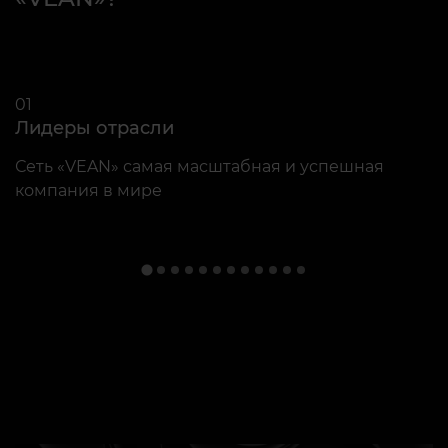
01
0
Лидеры отрасли
К
Сеть «VEAN» самая масштабная и успешная
О
компания в мире
п