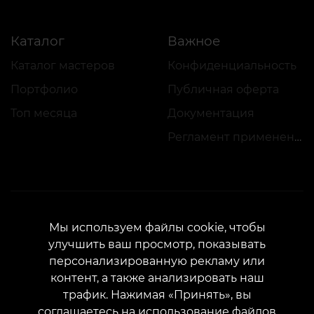
Каталог
Важное
Каталог мастеров
Конфиденциальность
Портфолио
Публичная оферта
Топ месяца
Документация
Регламент применения акций
Мы используем файлы cookie, чтобы
КОНТАКТЫ
улучшить ваш просмотр, показывать
Свяжитесь с нами:
customers@vean-tattoo.com
персонализированную рекламу или
Сотрудничество:
marketing.veantattoo@gmail.com
контент, а также анализировать наш
трафик. Нажимая «Принять», вы
Жалобы и предложения:
complaints@vean-tattoo.com
соглашаетесь на использование файлов