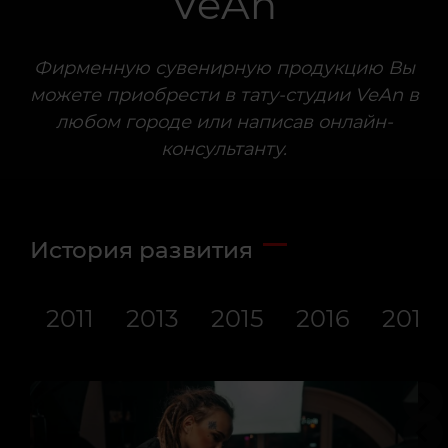
VeAn
VeAn
VeAn
VeAn
VeAn
VeAn
VeAn
VeAn
VeAn
VeAn
VeAn
Фирменную сувенирную продукцию Вы
можете приобрести в тату-студии VeAn в
любом городе или написав онлайн-
консультанту.
История развития
2011
2013
2015
2016
2017