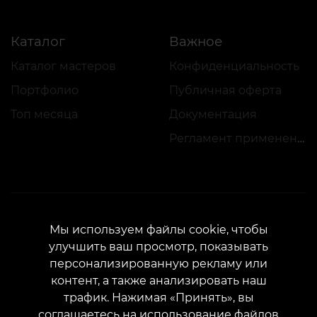
Каталог
Важное
Каталог мастеров
Конфиденциальность
Портфолио
Публичная оферта
Топ месяца
Документация
Регламент применения акций
Мы используем файлы cookie, чтобы
КОНТАКТЫ
улучшить ваш просмотр, показывать
Свяжитесь с нами:
customers@vean-tattoo.com
персонализированную рекламу или
Сотрудничество:
marketing.veantattoo@gmail.com
контент, а также анализировать наш
трафик. Нажимая «Принять», вы
Жалобы и предложения:
complaints@vean-tattoo.com
соглашаетесь на использование файлов