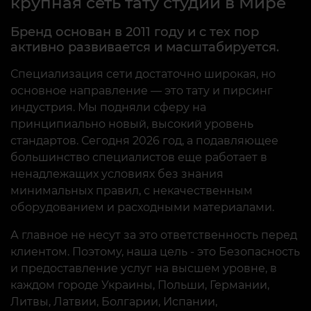
крупная сеть тату студий в Мире
самостоятельную запись через
приложение или личный кабинет!
Бренд основан в 2011 году и с тех пор
активно развивается и масштабируется.
Специализация сети достаточно широкая, но
Подробнее
основное направление — это тату и пирсинг
индустрия. Мы подняли сферу на
принципиально новый, высокий уровень
стандартов. Сегодня 2026 год, а подавляющее
1
2
3
4
5
6
большинство специалистов еще работает в
ненадлежащих условиях без знания
минимальных правил, с некачественным
оборудованием и расходными материалами.
А главное не несут за это ответственность перед
клиентом. Поэтому, наша цель - это Безопасность
и предоставление услуг на высшем уровне, в
каждом городе Украины, Польши, Германии,
Литвы, Латвии, Болгарии, Испании,