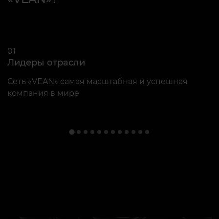
01
0
Лидеры отрасли
К
Сеть «VEAN» самая масштабная и успешная
О
компания в мире
п