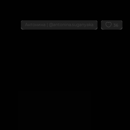
Антонина |
@antonina.suganyaka
36