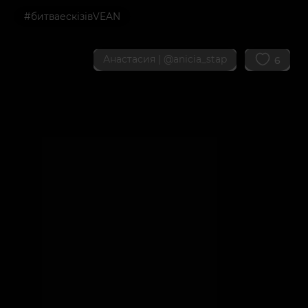
#битваескізівVEAN
Анастасия |
@anicia_stap
6