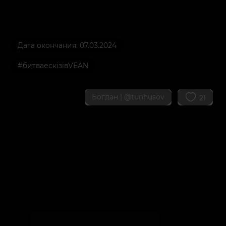
Дата окончания: 07.03.2024
#битваескізівVEAN
Богдан |
@tunhusov
21