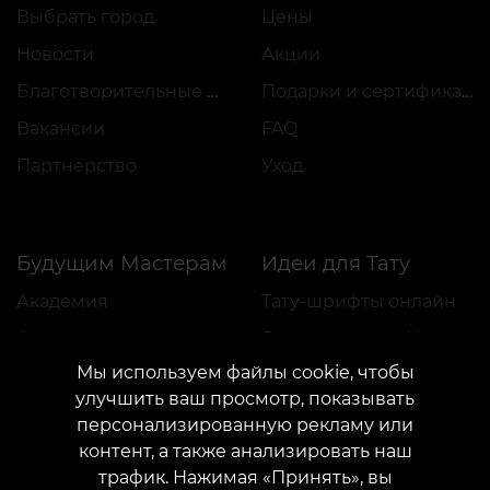
Выбрать город
Цены
Новости
Акции
Благотворительные проекты
Подарки и сертификаты
Вакансии
FAQ
Партнёрство
Уход
Будущим Мастерам
Идеи для Тату
Академия
Тату-шрифты онлайн
Аренда места
Генератор тату AI
Мы используем файлы cookie, чтобы
Трудоустройство
Авторские эскизы
улучшить ваш просмотр, показывать
Каталог эскизов
персонализированную рекламу или
Блог
Сервисы
контент, а также анализировать наш
трафик. Нажимая «Принять», вы
Voice of Culture: Ностальгия по 2000-м
Оплата