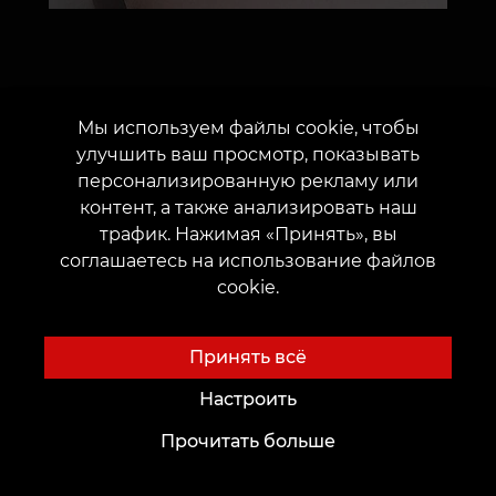
Мы используем файлы cookie, чтобы
Популярные
улучшить ваш просмотр, показывать
персонализированную рекламу или
вопросы
контент, а также анализировать наш
трафик. Нажимая «Принять», вы
соглашаетесь на использование файлов
cookie.
Подходит ли эта зона для первой
татуировки?
Принять всё
Да, но стоит учитывать ее чувствительность
и заметность результата. Для первого
Настроить
сеанса часто выбирают небольшой контур,
Прочитать больше
короткую надпись или символ без плотной
заливки.