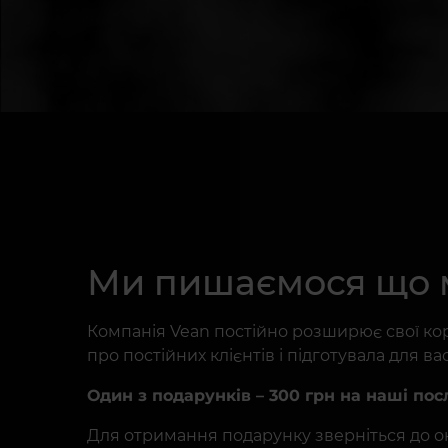
Ми пишаємося що м
Компанія Vean постійно розширює свої кор
про постійних клієнтів і підготувала для ва
Один з подарунків – 300 грн на наші пос
Для отримання подарунку зверніться до онл