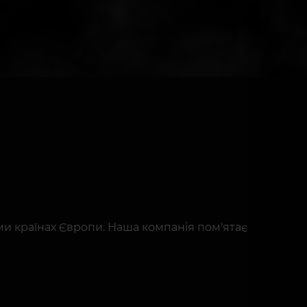
ми країнах Європи. Наша компанія пом'ятає