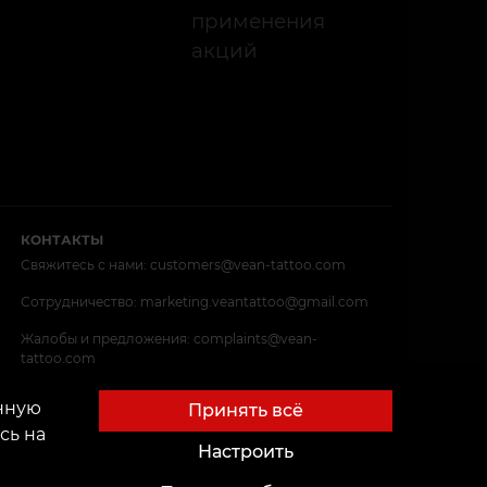
применения
акций
КОНТАКТЫ
Свяжитесь с нами:
customers@vean-tattoo.com
Сотрудничество:
marketing.veantattoo@gmail.com
Жалобы и предложения:
complaints@vean-
tattoo.com
Запись и консультация по Украине бесплатно::
анную
Принять всё
+380952011108
сь на
Настроить
OUP