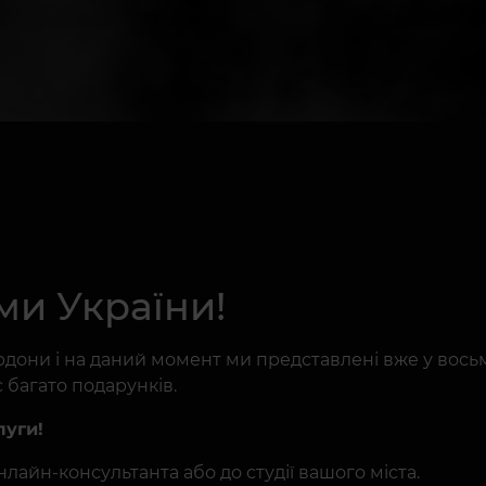
и України!
дони і на даний момент ми представлені вже у вось
с багато подарунків.
луги!
айн-консультанта або до студії вашого міста.