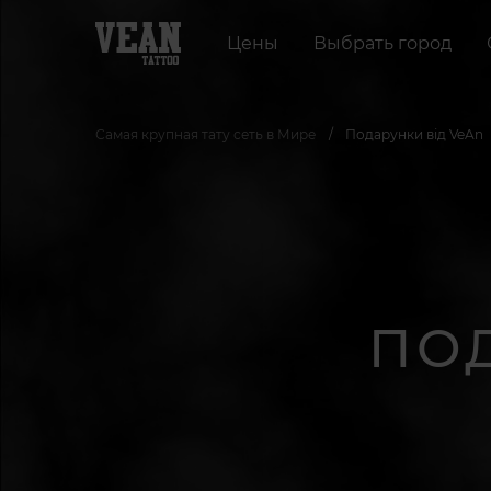
Цены
Выбрать город
Самая крупная тату сеть в Мире
Подарунки від VeAn
ПОД