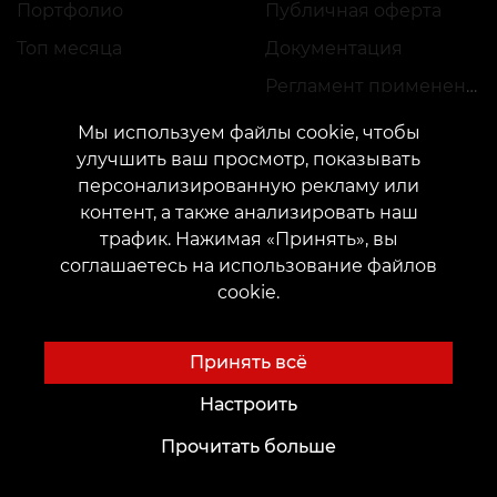
Портфолио
Публичная оферта
Топ месяца
Документация
Регламент применения акций
Мы используем файлы cookie, чтобы
улучшить ваш просмотр, показывать
персонализированную рекламу или
контент, а также анализировать наш
трафик. Нажимая «Принять», вы
КОНТАКТЫ
соглашаетесь на использование файлов
Свяжитесь с нами:
customers@vean-tattoo.com
cookie.
Сотрудничество:
marketing.veantattoo@gmail.com
Жалобы и предложения:
complaints@vean-tattoo.com
Принять всё
Запись и консультация по Украине бесплатно::
+380952011108
Настроить
Прочитать больше
Сайт разработан и обслуживается VEAN
BUSINESS GROUP