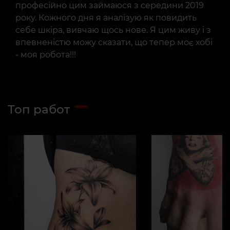
професійно цим займаюся з середини 2019
року. Кожного дня я аналізую як повидить
себе шкіра, вивчаю щось нове. Я цим живу і з
впевненістю можу сказати, що тепер моє хобі
- моя робота!!!
Топ работ