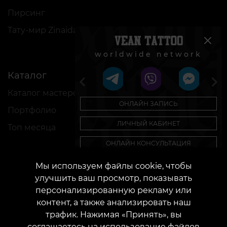
Пирсинг
Тату-мир Zinaida Vishenka
worldwide network
Каталог
Важное
Каталог мастеров
Конфиденциальность
ОНЛАЙН ЗАПИСЬ
Портфолио
Публичная оферта
ЛИЧНЫЙ КАБИНЕТ
Топ месяца
Документация
ОНЛАЙН КОНСУЛЬТАЦИЯ
Регламент применения акций
ПОЗВОНИТЬ
Мы используем файлы cookie, чтобы
улучшить ваш просмотр, показывать
Нужна помощь с эскизом?
персонализированную рекламу или
Авторские эскизы
контент, а также анализировать наш
Примерить эскиз
трафик. Нажимая «Принять», вы
КОНТАКТЫ
соглашаетесь на использование файлов
Свяжитесь с нами:
customers@vean-tattoo.com