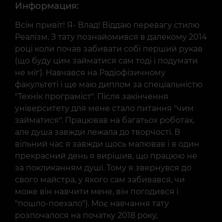
Информация:
Всім привіт! Я- Влад! Віддаю перевагу стилю
Реалізм. З тату познайомився в далекому 2014
році коли почав забивати собі перший рукав
(що буду цим займатися сам тоді і подумати
не міг). Навчався на Радіофізичному
факультеті і ще маю диплом за спеціальністю
"Технік програміст". Після закінчення
університету для мене стало питання "чим
займатися". Працював на багатьох роботах,
але душа завжди лежала до творчості. В
вільний час я завжди щось малював і в один
прекрасний день я вирішив, що працюю не
за покликанням душі. Тому я звернувся до
свого майстра, у якого сам забивався, чи
може він навчити мене, він погодився і
"пошло-поехало"). Моє навчання тату
розпочалося на початку 2018 року,