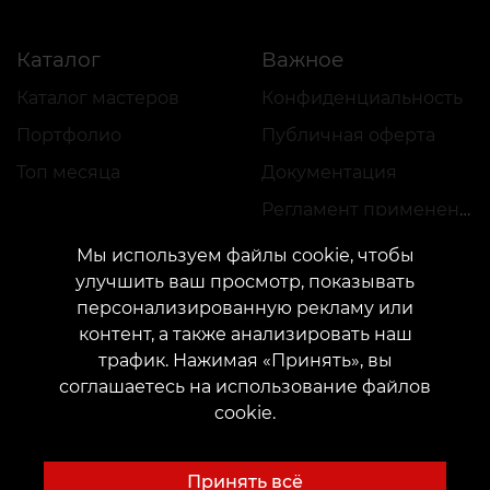
Каталог
Важное
Каталог мастеров
Конфиденциальность
Портфолио
Публичная оферта
Топ месяца
Документация
Регламент применения акций
Мы используем файлы cookie, чтобы
улучшить ваш просмотр, показывать
персонализированную рекламу или
контент, а также анализировать наш
трафик. Нажимая «Принять», вы
КОНТАКТЫ
соглашаетесь на использование файлов
Свяжитесь с нами:
customers@vean-tattoo.com
cookie.
Сотрудничество:
marketing.veantattoo@gmail.com
Жалобы и предложения:
complaints@vean-tattoo.com
Принять всё