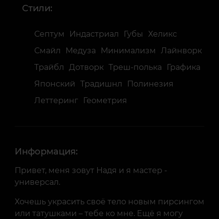
Стили:
Септум
Индастриал
Губы
Хеликс
Смайл
Медуза
Минимализм
Лайнворк
Трайбл
Дотворк
Треш-полька
Графика
Японский
Традишнл
Полинезия
Леттеринг
Геометрия
Информация:
Привет, меня зовут Надя и я мастер -
универсал.
Хочешь украсить своё тело новым пирсингом
или татушками – тебе ко мне. Ещё я могу