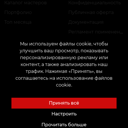
Каталог мастеров
Конфиденциальность
Портфолио
Публичная оферта
Топ месяца
Документация
Регламент применения акций
Мы используем файлы cookie, чтобы
улучшить ваш просмотр, показывать
персонализированную рекламу или
контент, а также анализировать наш
трафик. Нажимая «Принять», вы
КОНТАКТЫ
соглашаетесь на использование файлов
Свяжитесь с нами:
customers@vean-tattoo.com
cookie.
Сотрудничество:
marketing.veantattoo@gmail.com
Жалобы и предложения:
complaints@vean-tattoo.com
Принять всё
Запись и консультация по Украине бесплатно::
+380952011108
Настроить
Прочитать больше