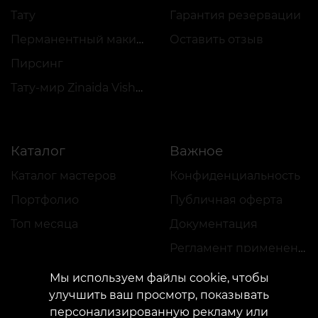
Тату
Гарантия резервации
Перманентный макияж
Оставить отзыв
Пирсинг
Тату-мир Zinaida Vishenka
Каталог
Важное
Каталог мастеров
Конфиденциальность
Портфолио
Публичная оферта
Топ месяца
Документация
Регламент применения акций
Мы используем файлы cookie, чтобы
улучшить ваш просмотр, показывать
персонализированную рекламу или