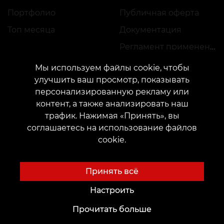
Портфолио
Публичная оферта
Топ месяца
Документация
Регламент применения акций
Мы используем файлы cookie, чтобы
улучшить ваш просмотр, показывать
персонализированную рекламу или
контент, а также анализировать наш
трафик. Нажимая «Принять», вы
КОНТАКТЫ
соглашаетесь на использование файлов
Свяжитесь с нами:
customers@vean-tattoo.com
cookie.
Сотрудничество:
marketing.veantattoo@gmail.com
Жалобы и предложения:
complaints@vean-tattoo.com
Принять всё
Запись и консультация по Украине бесплатно::
+380952011108
Настроить
Прочитать больше
Сайт разработан и обслуживается VEAN