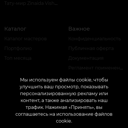
Тату-мир Zinaida Vishenka
Каталог
Важное
Каталог мастеров
Конфиденциальность
Портфолио
Публичная оферта
Топ месяца
Документация
Регламент применения акций
Мы используем файлы cookie, чтобы
улучшить ваш просмотр, показывать
персонализированную рекламу или
контент, а также анализировать наш
трафик. Нажимая «Принять», вы
КОНТАКТЫ
соглашаетесь на использование файлов
Свяжитесь с нами:
customers@vean-tattoo.com
cookie.
Сотрудничество:
marketing.veantattoo@gmail.com