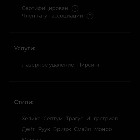
Сертифицирован
Член тату - ассоциации
Услуги:
Лазерное удаление
Пирсинг
Стили:
Хеликс
Септум
Трагус
Индастриал
Дейт
Руук
Бридж
Смайл
Монро
Медуза