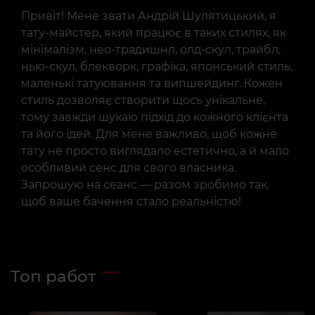
Привіт! Мене звати Андрій Шулятицький, я
тату-майстер, який працює в таких стилях, як
мінімалізм, нео-традишнл, олд-скул, трайбл,
нью-скул, блекворк, графіка, японський стиль,
маленькі татуювання та випшейдинг. Кожен
стиль дозволяє створити щось унікальне,
тому завжди шукаю підхід до кожного клієнта
та його ідей. Для мене важливо, щоб кожне
тату не просто виглядало естетично, а й мало
особливий сенс для свого власника.
Запрошую на сеанс — разом зробимо так,
щоб ваше бачення стало реальністю!
Топ работ