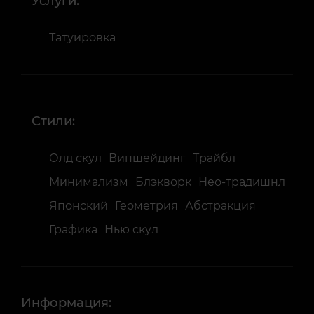
Услуги:
Татуировка
Стили:
Олд скул
Випшейдинг
Трайбл
Минимализм
Блэкворк
Нео-традишнл
Японский
Геометрия
Абстракция
Графика
Нью скул
Информация: