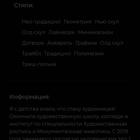
Стили:
Нео-традишнл
Геометрия
Нью скул
Олд скул
Лайнворк
Минимализм
Дотворк
Акварель
Графика
Олд скул
Трайбл
Традишнл
Полинезия
Треш-полька
Информация:
Я с детства знала, что стану художницей.
Окончила художественную школу, колледж и
институт по специальности Художественная
роспись и Монументальная живопись. С 2019
года занимаюсь росписью человеческих тел :)