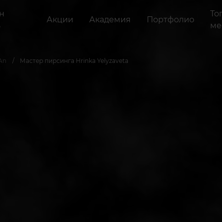
н
То
Акции
Академия
Портфолио
ь
ме
An
Мастер пирсинга Hrinka Yelyzaveta