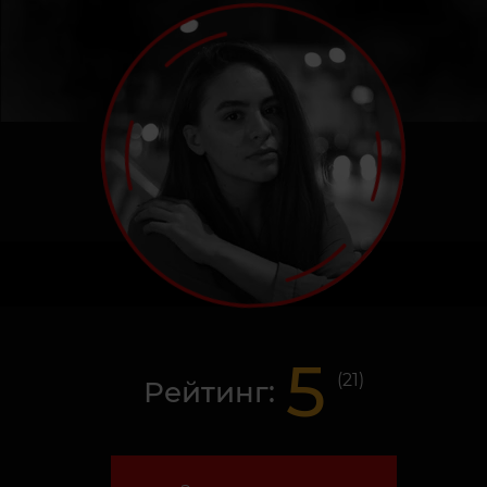
5
(
21
)
Рейтинг: