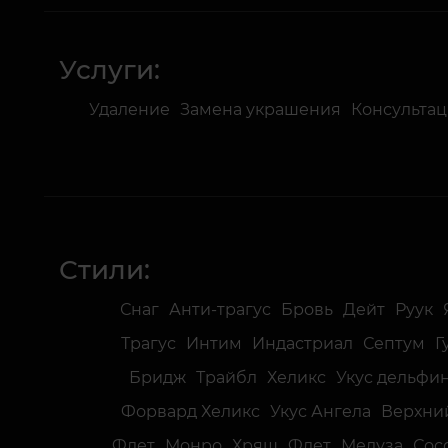
Услуги:
Удаление
Замена украшения
Консульта
Стили:
Снаг
Анти-трагус
Бровь
Дейт
Руук
Трагус
Интим
Индастриал
Септум
Г
Бридж
Трайбл
Хеликс
Укус дельфи
Форвард Хеликс
Укус Ангела
Верхни
Флет
Монро
Хрящ
Флет
Медуза
Сос