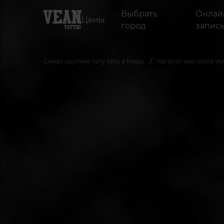
Выбрать
Онлай
Цены
город
запис
Самая крупная тату сеть в Мире
Каталог мастеров Ve