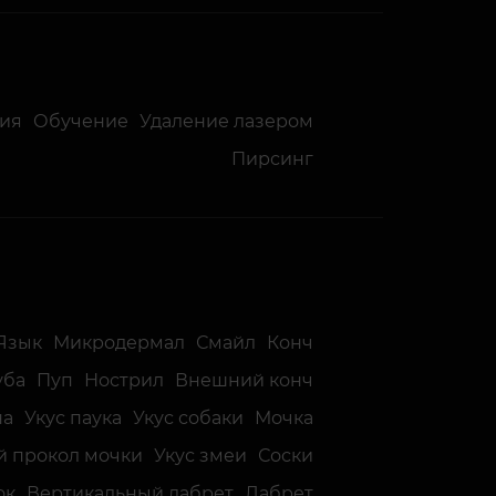
ция
Обучение
Удаление лазером
Пирсинг
Язык
Микродермал
Смайл
Конч
уба
Пуп
Нострил
Внешний конч
на
Укус паука
Укус собаки
Мочка
й прокол мочки
Укус змеи
Соски
ок
Вертикальный лабрет
Лабрет