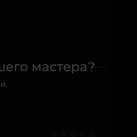
шего мастера?
и.