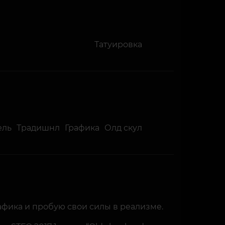
Татуировка
ель
Традишнл
Графика
Олд скул
графика и пробую свои силы в реализме.