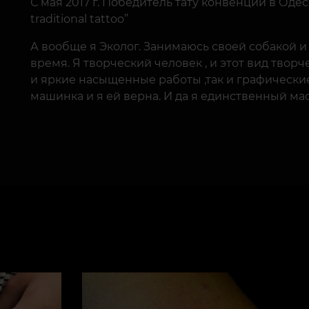
С мая 2017 г. Победитель тату конвенции в Одесс
traditional tattoo”
А вообще я Эколог. Занимаюсь своей собакой и
время. Я творческий человек , и этот вид твор
и яркие насыщенные работы ,так и графически
машинка и я ей верна. И да я единственный мас