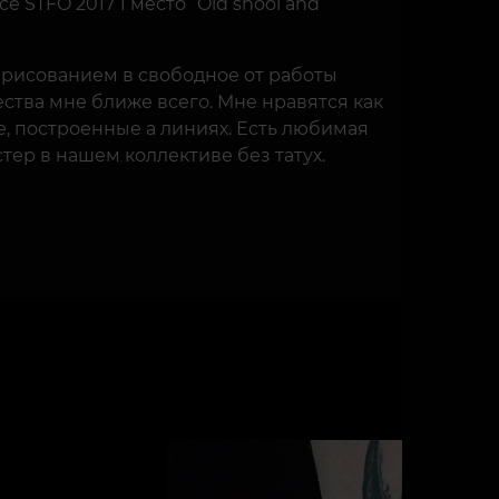
е STFO 2017 1 место “Old shool and
 рисованием в свободное от работы
чества мне ближе всего. Мне нравятся как
е, построенные а линиях. Есть любимая
тер в нашем коллективе без татух.