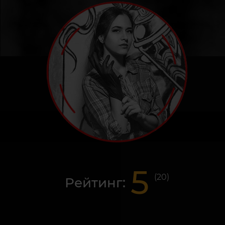
5
(
20
)
Рейтинг: