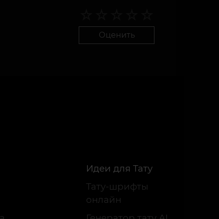
Оценить
Идеи для Тату
Тату-шрифты
онлайн
а
Генератор тату AI